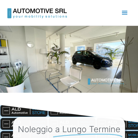
Vai
Men
al
contenuto
princ
Noleggio
a Lungo Termine